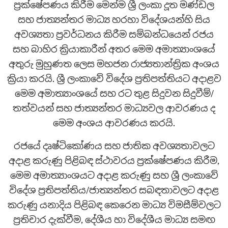
ප්‍රක්ෂේපණය කිරීම මෙන්ම ශ්‍රී ලංකා දූත මණ්ඩල
සහ ජාත්‍යන්තර මාධ්‍ය හරහා විදේශයන්හි සිය
අවශ්‍යතා ප්‍රවර්ධනය කිරීම සම්බන්ධයෙන් රජය
සහ බාහිර ක්‍රියාකාරීන් අතර මෙම අමාත්‍යාංශයේ
අතුරු මුහුණත ලෙස මහජන රාජ්‍යතාන්ත්‍රික අංශය
ක්‍රියා කරයි. ශ්‍රී ලංකාවේ විදේශ ප්‍රතිපත්තියට අදාළව
මෙම අමාත්‍යාංශයේ සහ රට තුළ සිදුවන සිදුවීම්/
තත්වයන් සහ ජාත්‍යන්තර මාධ්‍යවල ආවරණය ද
මෙම අංශය ආවරණය කරයි.
රජයේ දෘෂ්ටිකෝණය සහ ජාතික අවශ්‍යතාවලට
අදාළ කරුණු පිළිබඳ ස්ථාවරය ප්‍රක්ෂේපණය කිරීම,
මෙම අමාත්‍යාංශයට අදාළ කරුණු සහ ශ්‍රී ලංකාවේ
විදේශ ප්‍රතිපත්තිය/ජාත්‍යන්තර සබඳතාවලට අදාළ
කරුණු යනාදිය පිළිබඳ කෙරෙන මාධ්‍ය විමසීම්වලට
ප්‍රතිචාර දැක්වීම, දේශීය හා විදේශීය මාධ්‍ය සමඟ