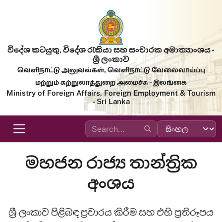
Skip to main content
විදේශ කටයුතු, විදේශ රැකියා සහ සංචාරක අමාත්‍යාංශය -
ශ්‍රී ලංකාව
வெளிநாட்டு அலுவல்கள், வெளிநாட்டு வேலைவாய்ப்பு
மற்றும் சுற்றுலாத்துறை அமைச்சு - இலங்கை
Ministry of Foreign Affairs, Foreign Employment & Tourism
- Sri Lanka
මහජන රාජ්‍ය තාන්ත්‍රික
අංශය
ශ්‍රී ලංකාව පිළිබඳ ප්‍රචාරය කිරීම සහ එහි ප්‍රතිරූපය