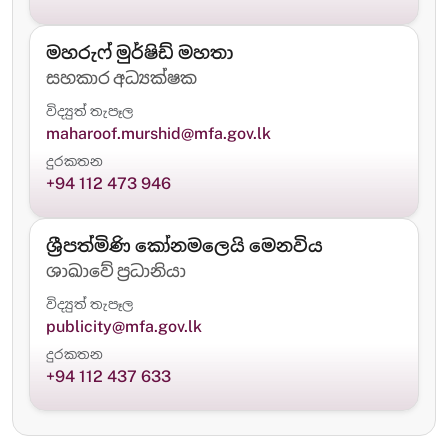
මහරුෆ් මුර්ෂිඩ් මහතා
සහකාර අධ්‍යක්ෂක
විද්‍යුත් තැපෑල
maharoof.murshid@mfa.gov.lk
දුරකතන
+94 112 473 946
ශ්‍රීපත්මිණි කෝනමලෙයි මෙනවිය
ශාඛාවේ ප්‍රධානියා
විද්‍යුත් තැපෑල
publicity@mfa.gov.lk
දුරකතන
+94 112 437 633