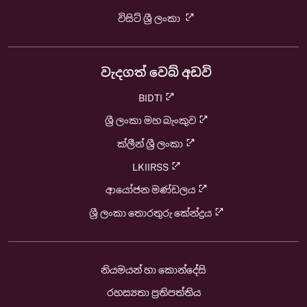
විසිට් ශ්‍රී ලංකා
වැදගත් වෙබ් අඩවි
BIDTI
ශ්‍රී ලංකා මහ බැංකුව
ක්ලීන් ශ්‍රී ලංකා
LKIIRSS
ආයෝජන මණ්ඩලය
ශ්‍රී ලංකා තොරතුරු කේන්ද්‍රය
නියමයන් හා කොන්දේසි
රහස්‍යතා ප්‍රතිපත්තිය