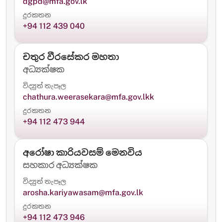
dgpd@mfa.gov.lk
දුරකතන
+94 112 439 040
චතුර වීරසේකර මහතා
අධ්‍යක්ෂක
විද්‍යුත් තැපෑල
chathura.weerasekara@mfa.gov.lkk
දුරකතන
+94 112 473 944
අරෝෂා කාරියවසම් මෙනවිය
සහකාර අධ්‍යක්ෂක
විද්‍යුත් තැපෑල
arosha.kariyawasam@mfa.gov.lk
දුරකතන
+94 112 473 946