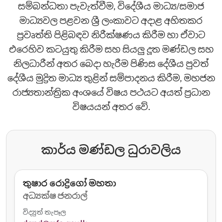
සම්බන්ධතා පැවැත්වීම, විදේශීය මාධ්‍ය/සමාජ
මාධ්‍යවල පළවන ශ්‍රී ලංකාවට අදාළ අහිතකර
ප්‍රවෘත්ති පිළිබඳව නිරීක්ෂණය කිරීම හා ඒවාට
එරෙහිව කටයුතු කිරීම සහ සියලු දූත මණ්ඩල සහ
නිලධාරීන් අතර බෙදා හැරීම පිණිස දේශීය පුවත්
දේශීය මුද්‍රිත මාධ්‍ය තුළින් සම්පාදනය කිරීම, මහජන
රාජ්‍යතාන්ත්‍රික අංශයේ විෂය පථයට අයත් ප්‍රධාන
විෂයයන් අතර වේ.
කාර්ය මණ්ඩල ධුරාවලිය
තුෂාර රොද්‍රිගෝ මහතා
අධ්‍යක්ෂ ජනරාල්
විද්‍යුත් තැපෑල