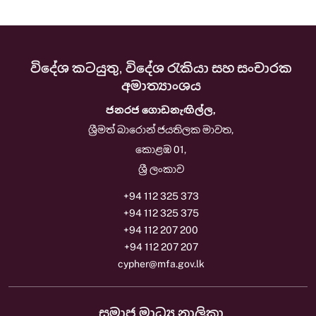
විදේශ කටයුතු, විදේශ රැකියා සහ සංචාරක
අමාත්‍යාංශය
ජනරජ ගොඩනැඟිල්ල,
ශ්‍රීමත් බාරොන් ජයතිලක මාවත,
කොළඹ 01,
ශ්‍රී ලංකාව
+94 112 325 373
+94 112 325 375
+94 112 207 200
+94 112 207 207
cypher@mfa.gov.lk
සමාජ මාධ්‍ය නාලිකා