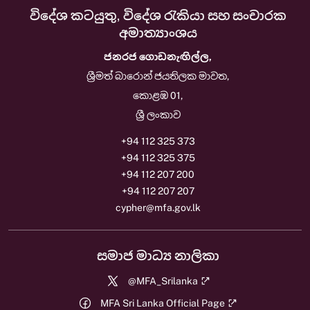
විදේශ කටයුතු, විදේශ රැකියා සහ සංචාරක
අමාත්‍යාංශය
ජනරජ ගොඩනැඟිල්ල,
ශ්‍රීමත් බාරොන් ජයතිලක මාවත,
කොළඹ 01,
ශ්‍රී ලංකාව
+94 112 325 373
+94 112 325 375
+94 112 207 200
+94 112 207 207
cypher@mfa.gov.lk
සමාජ මාධ්‍ය නාලිකා
@MFA_Srilanka
MFA Sri Lanka Official Page