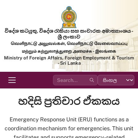
Skip to main content
විදේශ කටයුතු, විදේශ රැකියා සහ සංචාරක අමාත්‍යාංශය -
ශ්‍රී ලංකාව
வெளிநாட்டு அலுவல்கள், வெளிநாட்டு வேலைவாய்ப்பு
மற்றும் சுற்றுலாத்துறை அமைச்சு - இலங்கை
Ministry of Foreign Affairs, Foreign Employment & Tourism
- Sri Lanka
හදිසි ප්‍රතිචාර ඒකකය
Emergency Response Unit (ERU) functions as a
coordination mechanism for emergencies. This unit
facilitates and supports emergency-related