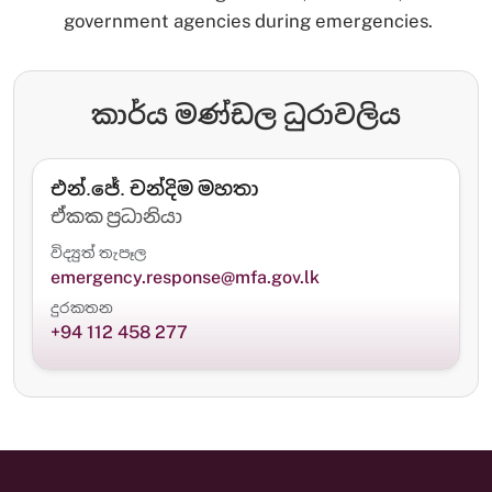
government agencies during emergencies.
කාර්ය මණ්ඩල ධුරාවලිය
එන්.ජේ. චන්දිම මහතා
ඒකක ප්‍රධානියා
විද්‍යුත් තැපෑල
emergency.response@mfa.gov.lk
දුරකතන
+94 112 458 277