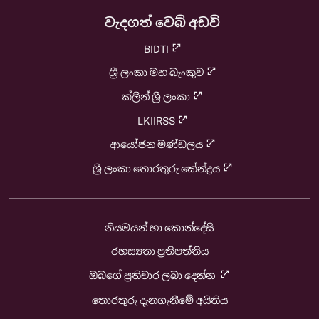
වැදගත් වෙබ් අඩවි
BIDTI
ශ්‍රී ලංකා මහ බැංකුව
ක්ලීන් ශ්‍රී ලංකා
LKIIRSS
ආයෝජන මණ්ඩලය
ශ්‍රී ලංකා තොරතුරු කේන්ද්‍රය
නියමයන් හා කොන්දේසි
රහස්‍යතා ප්‍රතිපත්තිය
ඔබගේ ප්‍රතිචාර ලබා දෙන්න
තොරතුරු දැනගැනීමේ අයිතිය