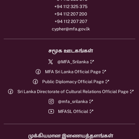
+94 112 325 375
+94 112 207 200
+94 112 207 207
cypher@mfa.gov.lk
சமூக ஊடகங்கள்
@MFA_Srilanka
MFA Sri Lanka Official Page
Public Diplomacy Official Page
Sri Lanka Directorate of Cultural Relations Official Page
@mfa_srilanka
MFASL Official
முக்கியமான இணையத்தளங்கள்