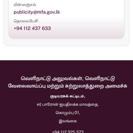
மின்னஞ்சல்
publicity@mfa.gov.lk
தொலைபேசி
+94 112 437 633
வெளிநாட்டு அலுவல்கள், வெளிநாட்டு
வேலைவாய்ப்பு மற்றும் சுற்றுலாத்துறை அமைச்சு
குடியரசுக் கட்டிடம்,
சர் பாரோன் ஜயதிலக்க மாவத்தை,
கொழும்பு 01,
இலங்கை
+94 112 325 373