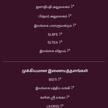
ஜனாதிபதி அலுவலகம்
பிரதமர் அலுவலகம்
இலங்கை பாராளுமன்றம்
SLBFE
SLTDA
இலங்கை விஜயம்
முக்கியமான இணையத்தளங்கள்
BIDTI
இலங்கை மத்திய வங்கி
க்ளின் ஸ்ரீ லங்கா
LKIIRSS