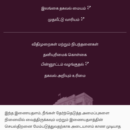
இலங்கை தகவல் மையம்
முதலீட்டு வாரியம்
விதிமுறைகள் மற்றும் நிபந்தனைகள்
தனியுரிமைக் கொள்கை
பின்னூட்டம் வழங்குதல்
தகவல் அறியும் உரிமை
இந்த இணையதளம், நீங்கள் தேர்ந்தெடுத்த அமைப்புகளை
Use
நினைவில் வைத்திருக்கவும் மற்றும் இணையதளத்தின்
செயல்திறனை மேம்படுத்துவதற்காக அடையாளம் காண முடியாத
v1.3.0
of